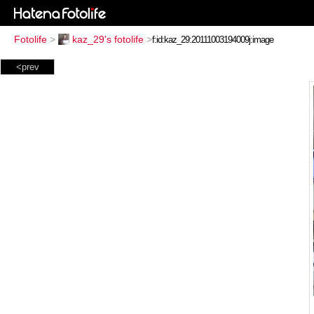
Fotolife
>
kaz_29's fotolife
>
<prev