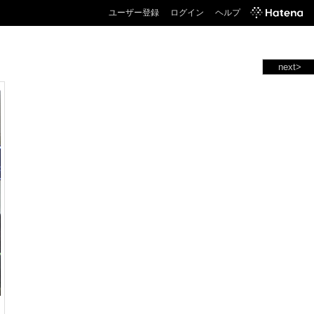
ユーザー登録
ログイン
ヘルプ
next>