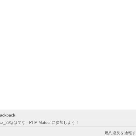
rackback
az_29@はてな - PHP Matsuriに参加しよう！
規約違反を通報す