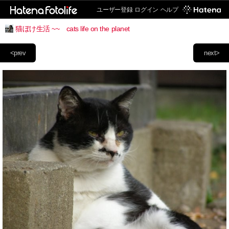
ユーザー登録
ログイン
ヘルプ
猫ぼけ生活 ~~ cats life on the planet
<prev
next>