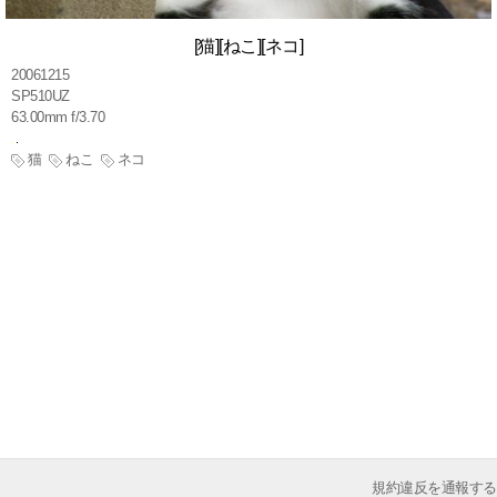
[猫][ねこ][ネコ]
20061215
SP510UZ
63.00mm f/3.70
猫
ねこ
ネコ
規約違反を通報する