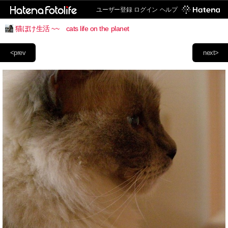
ユーザー登録
ログイン
ヘルプ
猫ぼけ生活 ~~ cats life on the planet
<prev
next>