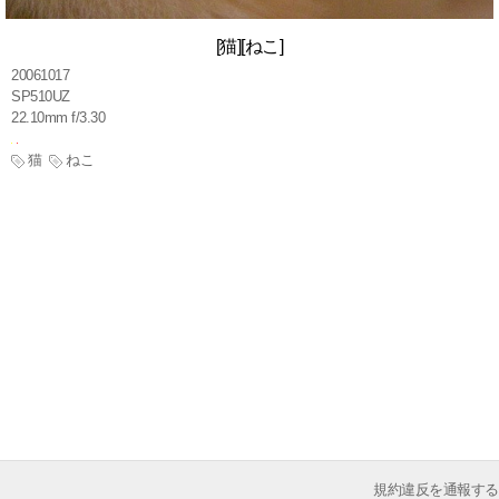
[猫][ねこ]
20061017
SP510UZ
22.10mm f/3.30
猫
ねこ
規約違反を通報する