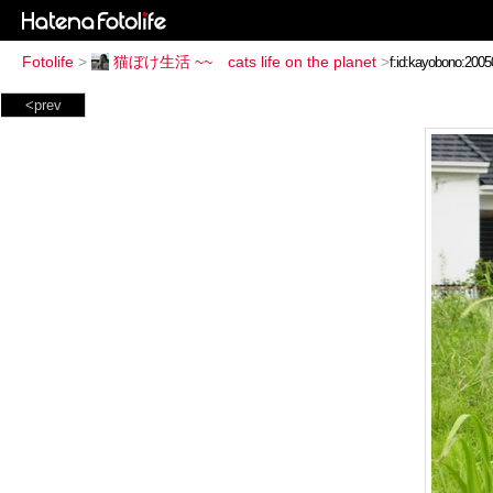
Fotolife
>
猫ぼけ生活 ~~ cats life on the planet
>
<prev