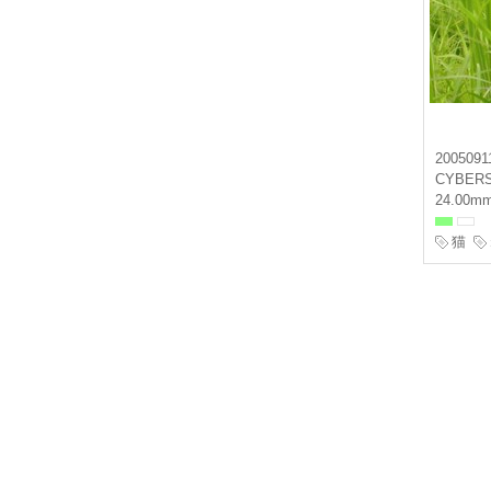
2005091
CYBER
24.00mm
猫