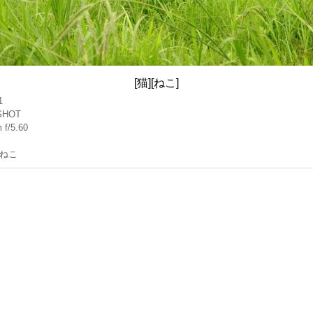
[猫][ねこ]
1
SHOT
 f/5.60
ねこ