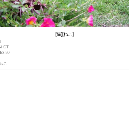
[猫][ねこ]
1
SHOT
f/2.80
ねこ