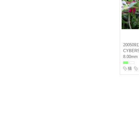
2005091
CYBER
8.00mm 
猫