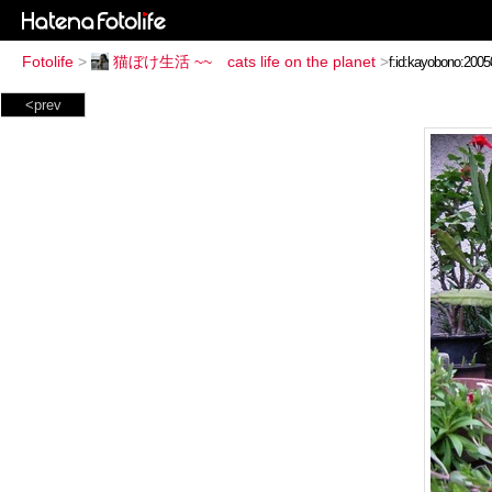
Fotolife
>
猫ぼけ生活 ~~ cats life on the planet
>
<prev