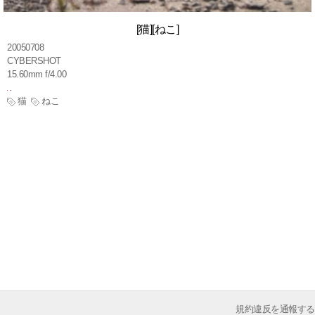
[猫][ねこ]
20050708
CYBERSHOT
15.60mm f/4.00
猫
ねこ
規約違反を通報する