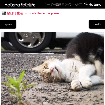
ユーザー登録
ログイン
ヘルプ
猫ぼけ生活 ~~ cats life on the planet
<prev
next>