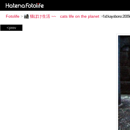
Fotolife
>
猫ぼけ生活 ~~ cats life on the planet
>
<prev