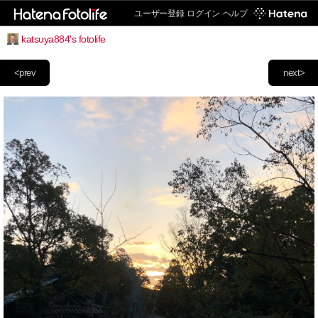
ユーザー登録
ログイン
ヘルプ
katsuya884's fotolife
<prev
next>