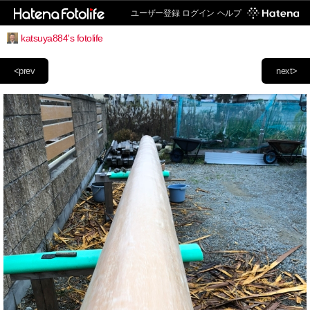
ユーザー登録
ログイン
ヘルプ
katsuya884's fotolife
<prev
next>