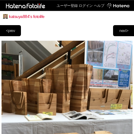
ユーザー登録
ログイン
ヘルプ
katsuya884's fotolife
<prev
next>