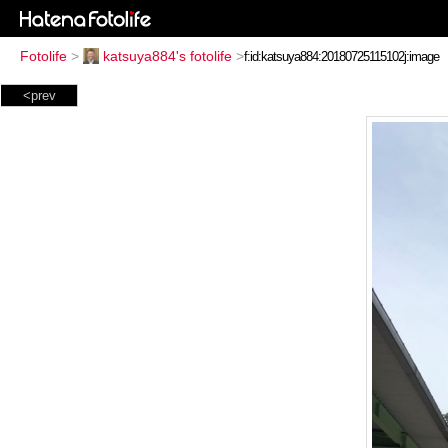
Fotolife
>
katsuya884's fotolife
>
<prev