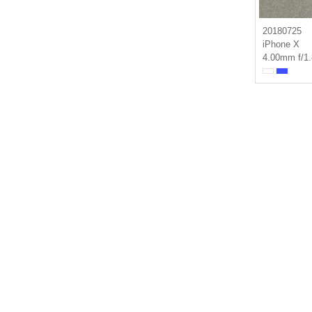
20180725
iPhone X
4.00mm f/1