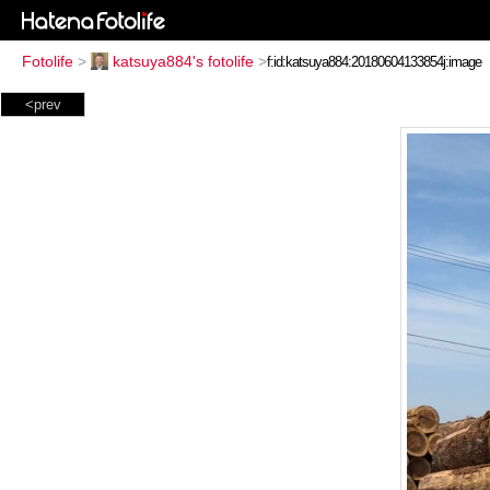
Fotolife
>
katsuya884's fotolife
>
<prev