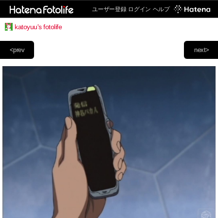
ユーザー登録
ログイン
ヘルプ
katoyuu's fotolife
<prev
next>