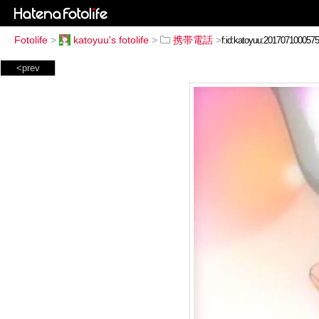
Fotolife
>
katoyuu's fotolife
>
携帯電話
>
<prev