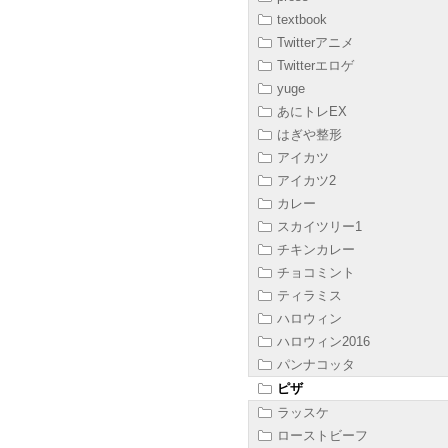
textbook
Twitterアニメ
Twitterエロゲ
yuge
あにトレEX
はぎや整形
アイカツ
アイカツ2
カレー
スカイツリー1
チキンカレー
チョコミント
ティラミス
ハロウィン
ハロウィン2016
パンナコッタ
ピザ
ラッスケ
ローストビーフ