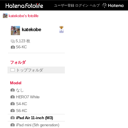
ユーザー登録
ログイン
ヘルプ
katekobe's fotolife
katekobe
5,123 枚
S6-KC
フォルダ
トップフォルダ
Model
なし
HERO7 White
S4-KC
S6-KC
iPad Air 11-inch (M3)
iPad mini (5th generation)