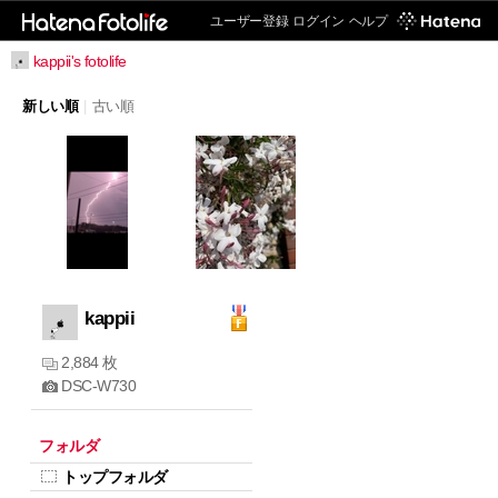
ユーザー登録
ログイン
ヘルプ
kappii's fotolife
新しい順
|
古い順
kappii
2,884 枚
DSC-W730
フォルダ
トップフォルダ