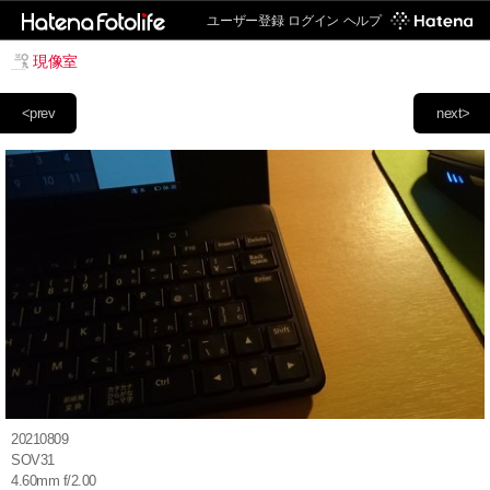
ユーザー登録
ログイン
ヘルプ
現像室
<prev
next>
20210809
SOV31
4.60mm f/2.00