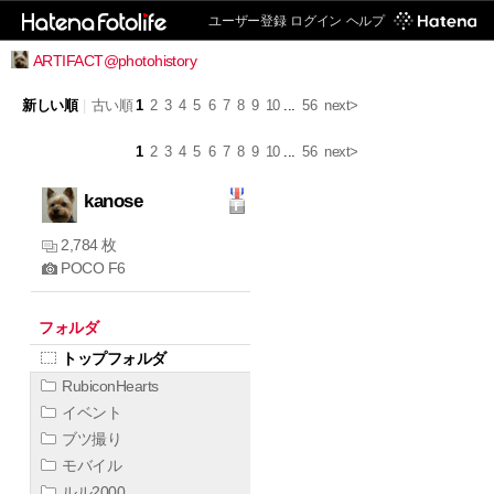
ユーザー登録
ログイン
ヘルプ
ARTIFACT@photohistory
新しい順
|
古い順
1
2
3
4
5
6
7
8
9
10
...
56
next>
1
2
3
4
5
6
7
8
9
10
...
56
next>
kanose
2,784 枚
POCO F6
フォルダ
トップフォルダ
RubiconHearts
イベント
ブツ撮り
モバイル
ルル2000