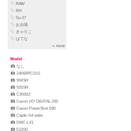
RAW
RH
Su-27
お台場
きゃりこ
はてな
more
Model
なし
24069PC21G
904SH
920SH
C2000Z
Canon IXY DIGITAL 200
Canon PowerShot S90
Caplio G4 wide
DMC-LX1
E2200