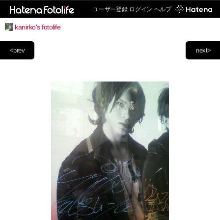
ユーザー登録
ログイン
ヘルプ
kanirko's fotolife
<prev
next>