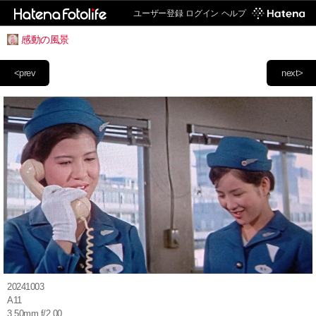
ユーザー登録
ログイン
ヘルプ
感動の風景
<prev
next>
20241003
A11
3.50mm f/2.00