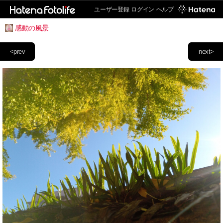
ユーザー登録
ログイン
ヘルプ
感動の風景
<prev
next>