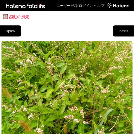
ユーザー登録
ログイン
ヘルプ
感動の風景
<prev
next>