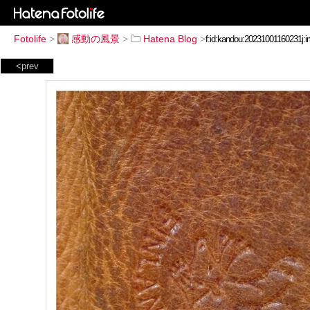
Fotolife
>
感動の風景
>
Hatena Blog
>
<prev