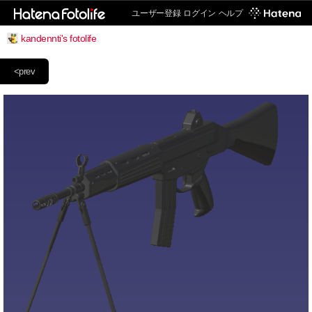
ユーザー登録
ログイン
ヘルプ
kandennti's fotolife
<prev