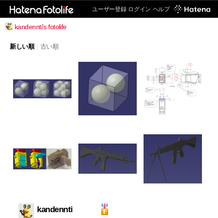
ユーザー登録
ログイン
ヘルプ
kandennti's fotolife
新しい順
|
古い順
kandennti