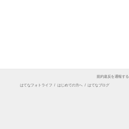
規約違反を通報する
はてなフォトライフ
/
はじめての方へ
/
はてなブログ