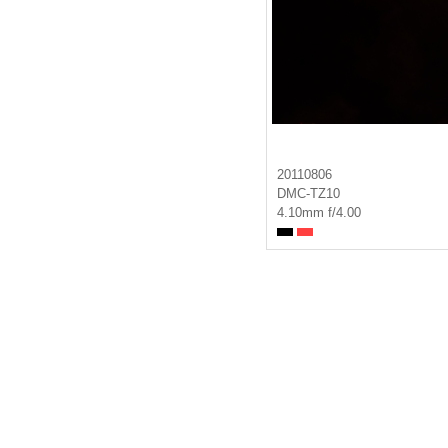
20110806
DMC-TZ10
4.10mm f/4.00