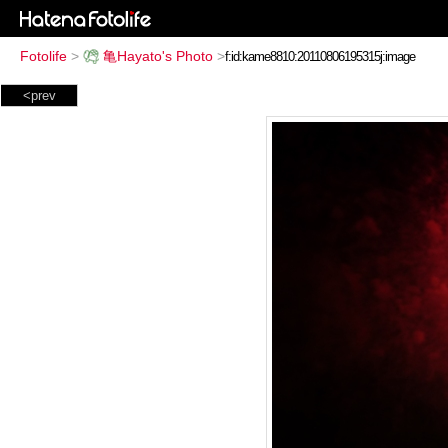
Fotolife
>
亀Hayato's Photo
>
<prev