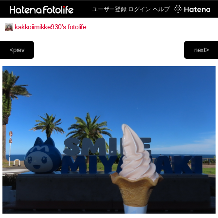
ユーザー登録
ログイン
ヘルプ
kakkoiimikke930's fotolife
<prev
next>