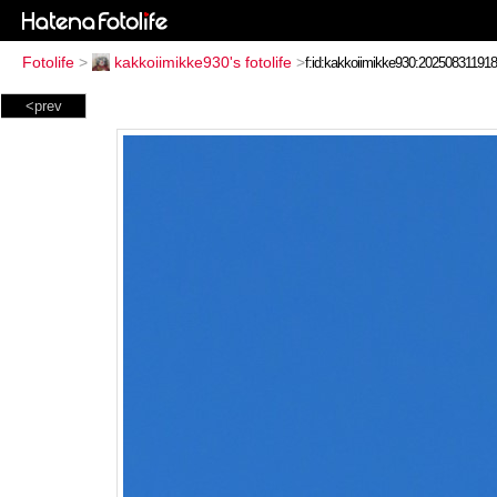
Fotolife
>
kakkoiimikke930's fotolife
>
<prev