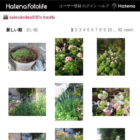
ユーザー登録
ログイン
ヘルプ
kakkoiimikke930's fotolife
新しい順
|
古い順
1
2
3
4
5
6
7
8
9
10
...
82
next>