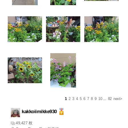
1
2
3
4
5
6
7
8
9
10
...
82
next>
kakkoiimikke930
49,427 枚