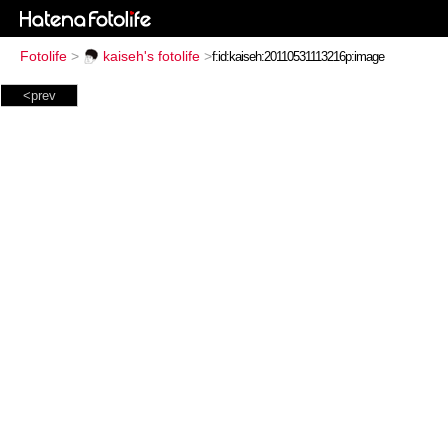
Fotolife
>
kaiseh's fotolife
>
<prev