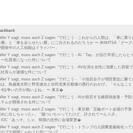
rackback
 Wer Y sagt, muss auch Z sagen. ”で行こう - これからの人類は、「車に乗
い層」と「車を走らせたい層」に二分されるのだろうか 〜 米NHTSA「グーグ
が開発中の人工知能はドライバー」
 Wer Y sagt, muss auch Z sagen. ”で行こう - AI「Tay」が自己学習したらヒ
ラー礼賛者になった件について
 Wer Y sagt, muss auch Z sagen. ”で行こう - AV出演を女性に強要した容疑で
元社長らが逮捕な件について
 Wer Y sagt, muss auch Z sagen. ”で行こう - 「小池百合子が増田寛也に勝
のは、鳥越俊太郎と野党連合と自民党東京都連の愚行のおかげ」「そんなこと
り4位争いの方が熱いよね」 〜 東京�
 Wer Y sagt, muss auch Z sagen. ”で行こう - AIが助言する糖尿病改善・予
ステムが開発される件について
 Wer Y sagt, muss auch Z sagen. ”で行こう - 東京都「五輪ボート会場の予
安めに出しちゃった♪」「嘘ついちゃってたけど、許されて〜ん☆彡」
→IOC「あっそ。じゃ、韓国の忠州に会場変更�
 Wer Y sagt, muss auch Z sagen. ”で行こう - トランプの入国審査厳格化っ
だのプチ鎖国じゃね？な件について