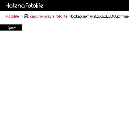
Fotolife
>
kagura-may's fotolife
>
<prev