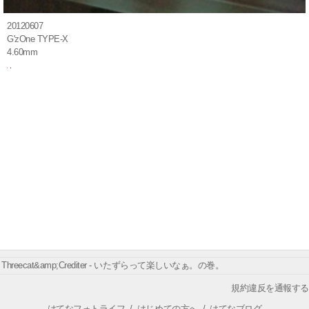
20120607
G'zOne TYPE-X
4.60mm
Threecat&amp;Crediter - いたずらって楽しいなぁ。の巻。
規約違反を通報する
はてなフォトライフ
/
はじめての方へ
/
はてなブログ