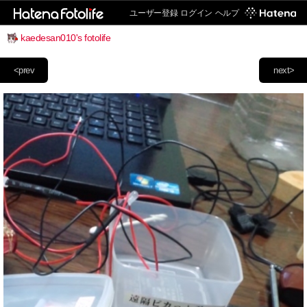
ユーザー登録
ログイン
ヘルプ
kaedesan010's fotolife
<prev
next>