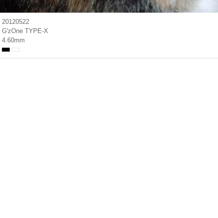
20120522
G'zOne TYPE-X
4.60mm