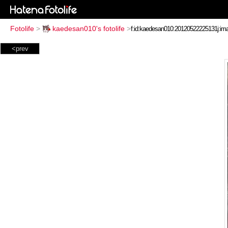
Fotolife
>
kaedesan010's fotolife
>
<prev