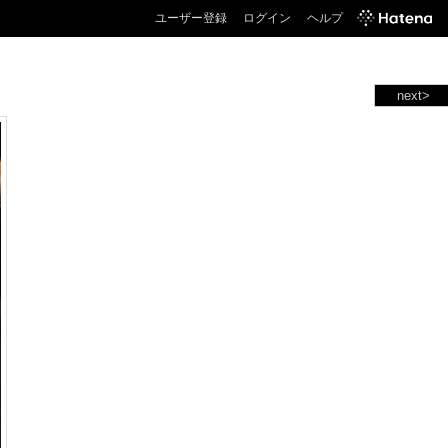
ユーザー登録
ログイン
ヘルプ
next>