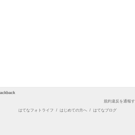
rackback
規約違反を通報す
はてなフォトライフ
/
はじめての方へ
/
はてなブログ