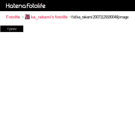
Fotolife
>
ka_rakami's fotolife
>
<prev