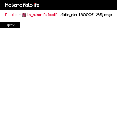
Fotolife
>
ka_rakami's fotolife
>
<prev