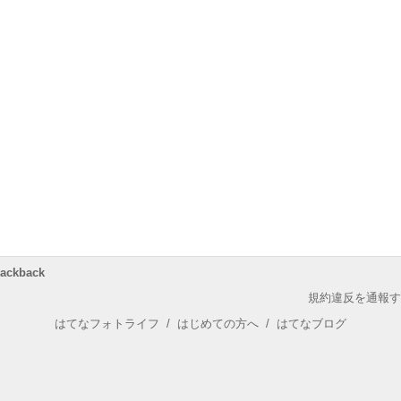
rackback
規約違反を通報す
はてなフォトライフ
/
はじめての方へ
/
はてなブログ