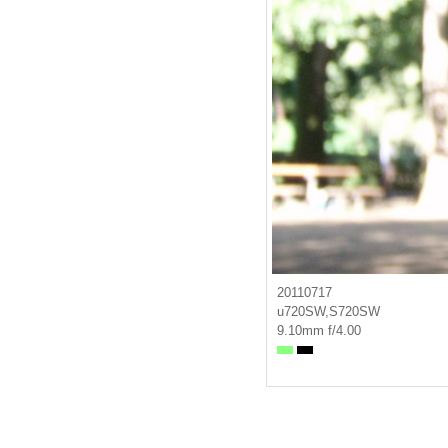
20110717
u720SW,S720SW
9.10mm f/4.00