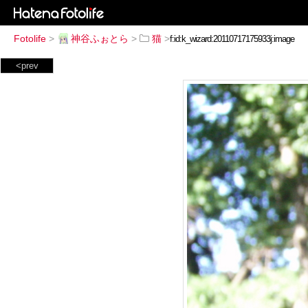
Fotolife
>
神谷ふぉとら
>
猫
>
<prev