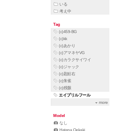
いる
考え中
Tag
(c)459-BG
(c)kk
(c)あかり
(c)アマネヤVG
(c)カラクサイワイ
(c)ジャック
(c)匙鮭右
(c)朱雀
(c)残骸
エイプリルフール
more
Model
なし
Hatena Oekaki