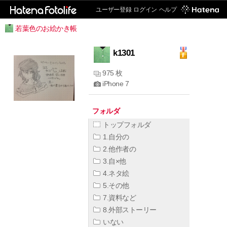
ユーザー登録
ログイン
ヘルプ
若葉色のお絵かき帳
k1301
975 枚
iPhone 7
フォルダ
トップフォルダ
1.自分の
2.他作者の
3.自×他
4.ネタ絵
5.その他
7.資料など
8.外部ストーリー
いない