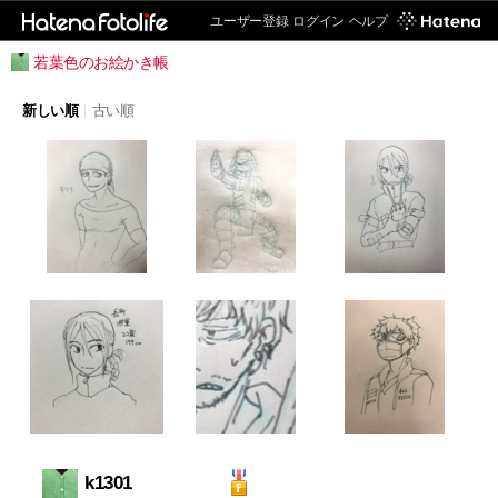
ユーザー登録
ログイン
ヘルプ
若葉色のお絵かき帳
新しい順
|
古い順
k1301