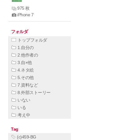
975 枚
iPhone 7
フォルダ
トップフォルダ
1.自分の
2.他作者の
3.自×他
4.ネタ絵
5.その他
7.資料など
8.外部ストーリー
いない
いる
考え中
Tag
(c)459-BG