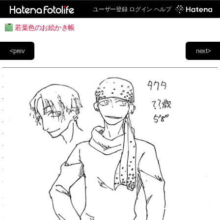
ユーザー登録
ログイン
ヘルプ
若葉色のお絵かき帳
<prev
next>