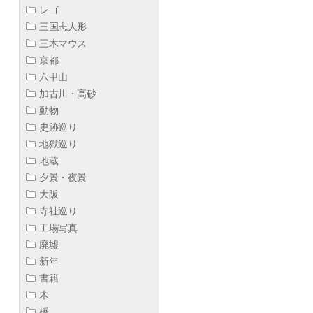
レゴ
三国志人形
三木マウス
京都
六甲山
加古川・高砂
動物
史跡巡り
地獄巡り
地蔵
夕景・夜景
大阪
寺社巡り
工場写真
廃墟
新年
書籍
木
橋