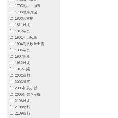
1705高松・撫養
1706播磨丹波
1803宮古島
1811丹波
1812奈良
1901岡山広島
1904鳥取砂丘出雲
1906奈良
1907鳥取
1912丹波
1912沖縄
2002京都
2003滋賀
2005如意ヶ嶽
2005阿弥陀ヶ峰
2108丹波
2108京都
2109京都