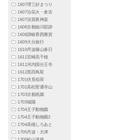
1607堺三好まつり
1607泊花火・倉吉
1607須賀夜神楽
1608京都細川邸跡
1608讃岐香西勝賀
1609大分旅行
1610丹波篠山春日
1611宮崎高千穂
1611河内国分王寺
1612黒田鳥取
1701伏見稲荷
1701高松聖通寺山
1703京都祇園
1703城陽
1704王子動物園
1704王子動物園2
1704高槻しろあと
1705丹波・大津
1705松山道後