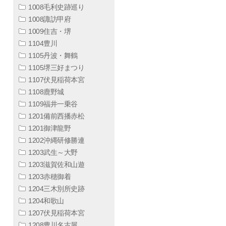
1008毛利史跡巡り
1008諏訪甲府
1009住吉・堺
1104豊川
1105丹波・舞鶴
1105堺三好まつり
1107伏見稲荷本宮
1108鹿野城
1109福井一乗谷
1201備前西播赤松
1201御津龍野
1202沖縄研修勝連
1203武生～大野
1203滋賀佐和山遊
1203赤穂御着
1204三木別所史跡
1204和歌山
1207伏見稲荷本宮
1208豊川名古屋