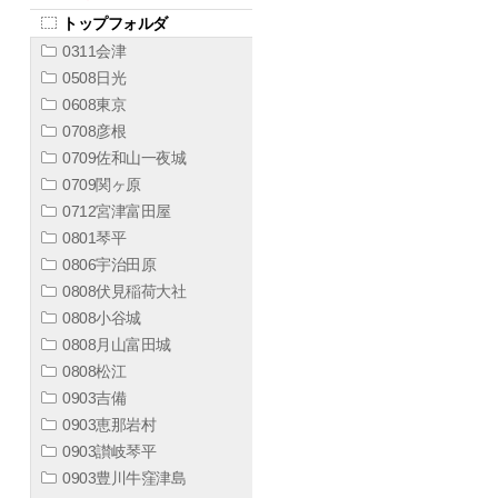
トップフォルダ
0311会津
0508日光
0608東京
0708彦根
0709佐和山一夜城
0709関ヶ原
0712宮津富田屋
0801琴平
0806宇治田原
0808伏見稲荷大社
0808小谷城
0808月山富田城
0808松江
0903吉備
0903恵那岩村
0903讃岐琴平
0903豊川牛窪津島