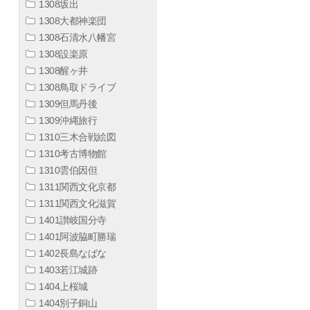
1308坂出
1308大都神楽団
1308石清水八幡宮
1308設楽原
1308醒ヶ井
1308鳥取ドライブ
1309但馬丹後
1309沖縄旅行
1310三木合戦絵図
1310考古博物館
1310雲伯因但
1311関西文化京都
1311関西文化滋賀
1401讃岐国分寺
1401阿波脇町勝瑞
1402長島なばな
1403若江城跡
1404上桜城
1404別子銅山