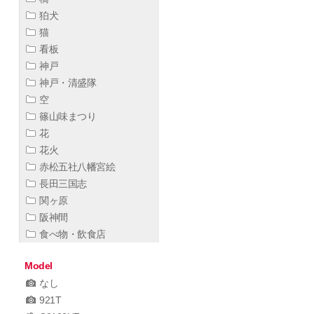
狛犬
猫
看板
神戸
神戸・清盛隊
空
篠山味まつり
花
花火
赤松五社八幡宮絵
長田三国志
関ヶ原
阪神間
食べ物・飲食店
Model
なし
921T