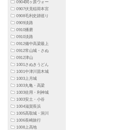
0904関ヶ原ウォー
0907伏見稲荷本宮
0908毛利史跡巡り
0909淡路
0910播磨
0910淡路
0912備中高梁最上
0912常山城・さぬ
0912津山
1001さぬきうどん
1001中津川苗木城
1003上月城
1003丸亀・高梁
1003佐用・利神城
1003安土・小谷
1004滋賀長浜
1005高取城・洞川
1006長崎旅行
1008上高地