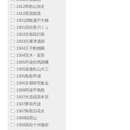
1412和歌山加太
1412英賀姫路
1501讃岐瀬戸大橋
1501高松香川ミュ
1503京都花灯路
1503兵庫津遺跡
1504王子動物園
1504茨木・富田
1505丹波但馬因幡
1505道後松山大三
1505鳥取琴浦
1506京都研究集会
1506阿波平島館
1507伏見稲荷本宮
1507夢前丹波
1507鳥取泊花火
1508稲荷山
1508高松十河備前