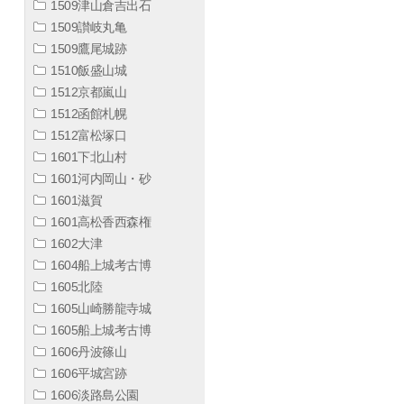
1509津山倉吉出石
1509讃岐丸亀
1509鷹尾城跡
1510飯盛山城
1512京都嵐山
1512函館札幌
1512富松塚口
1601下北山村
1601河内岡山・砂
1601滋賀
1601高松香西森権
1602大津
1604船上城考古博
1605北陸
1605山崎勝龍寺城
1605船上城考古博
1606丹波篠山
1606平城宮跡
1606淡路島公園