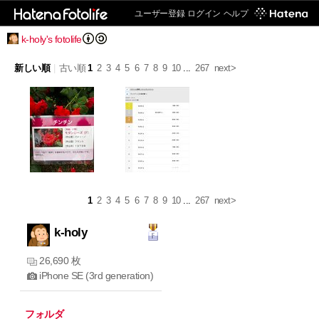
ユーザー登録
ログイン
ヘルプ
k-holy's fotolife
新しい順
|
古い順
1
2
3
4
5
6
7
8
9
10
...
267
next>
1
2
3
4
5
6
7
8
9
10
...
267
next>
k-holy
26,690 枚
iPhone SE (3rd generation)
フォルダ