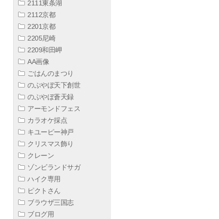
2111東条湖
2112京都
2201京都
2205尼崎
2209和田岬
AA画像
ごはんのまつり
のぶやぼ天下創世
のぶやぼ蒼天録
アーモンドフェス
カラオケ採点
キユーピー神戸
クリスマス飾り
クレーン
ゾンビランドサガ
ハイク専用
ピクトさん
ブラウザ三国志
ブログ用