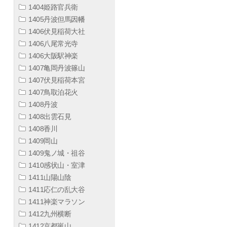
1404姫路官兵衛
1405丹波但馬因幡
1406伏見稲荷大社
1406八尾常光寺
1406大阪駅神楽
1407亀岡丹波篠山
1407伏見稲荷本宮
1407鳥取泊花火
1408丹波
1408出雲石見
1408香川
1409岡山
1409鬼ノ城・祖谷
1410感状山・室津
1411山陽山陰
1411応仁の乱大谷
1411神楽マラソン
1412九州横断
1412京都嵐山