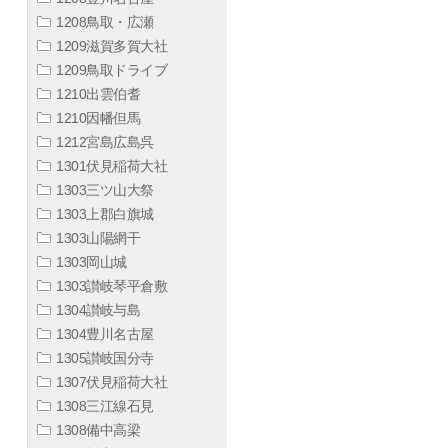
1208鳥取・広瀬
1209滋賀多賀大社
1209鳥取ドライブ
1210出雲伯耆
1210因幡但馬
1212宮島広島呉
1301伏見稲荷大社
1303三ツ山大祭
1303上郡白旗城
1303山陽網干
1303岡山城
1303讃岐琴平倉敷
1304讃岐与島
1304豊川名古屋
1305讃岐国分寺
1307伏見稲荷大社
1308三江線石見
1308備中高梁