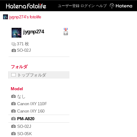
ユーザー登録
ログイン
ヘルプ
jygnp274's fotolife
jygnp274
371 枚
SO-02J
フォルダ
トップフォルダ
Model
なし
Canon IXY 110F
Canon IXY 160
PM-A820
SO-02J
SO-05K