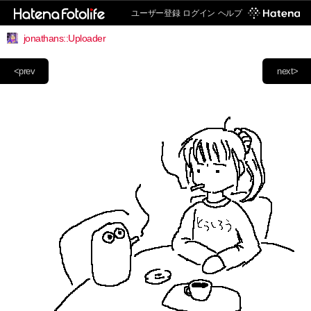
ユーザー登録
ログイン
ヘルプ
jonathans::Uploader
<prev
next>