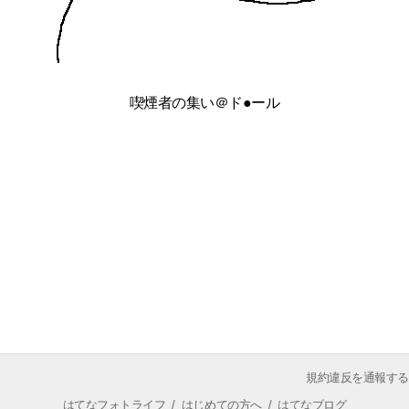
喫煙者の集い＠ド●ール
規約違反を通報する
はてなフォトライフ
/
はじめての方へ
/
はてなブログ