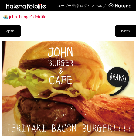
ユーザー登録
ログイン
ヘルプ
john_burger's fotolife
<prev
next>