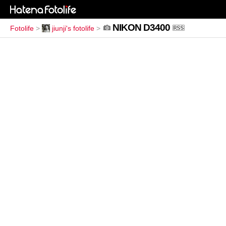
NIKON D3400
Fotolife
>
jiunji's fotolife
>