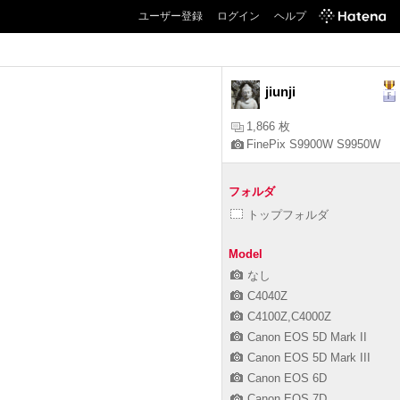
ユーザー登録
ログイン
ヘルプ
jiunji
1,866 枚
FinePix S9900W S9950W
フォルダ
トップフォルダ
Model
なし
C4040Z
C4100Z,C4000Z
Canon EOS 5D Mark II
Canon EOS 5D Mark III
Canon EOS 6D
Canon EOS 7D