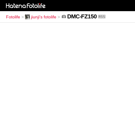
DMC-FZ150
Fotolife
>
jiunji's fotolife
>