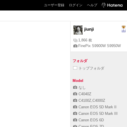
ユーザー登録
ログイン
ヘルプ
jiunji
1,866 枚
FinePix S9900W S9950W
フォルダ
トップフォルダ
Model
なし
C4040Z
C4100Z,C4000Z
Canon EOS 5D Mark II
Canon EOS 5D Mark III
Canon EOS 6D
Canon EOS 7D