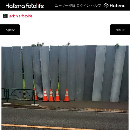
ユーザー登録
ログイン
ヘルプ
jerich's fotolife
<prev
next>