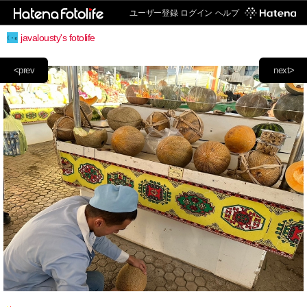
ユーザー登録
ログイン
ヘルプ
javalousty's fotolife
<prev
next>