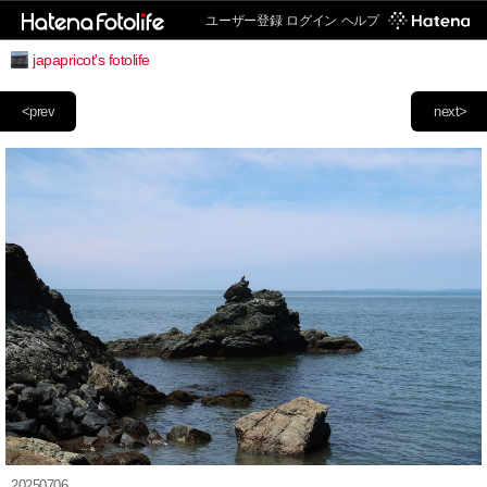
ユーザー登録
ログイン
ヘルプ
japapricot's fotolife
<prev
next>
20250706